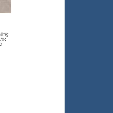
những
được
ư