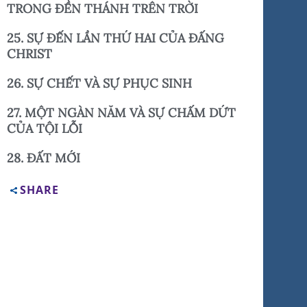
TRONG ĐỀN THÁNH TRÊN TRỜI
25. SỰ ĐẾN LẦN THỨ HAI CỦA ĐẤNG
CHRIST
26. SỰ CHẾT VÀ SỰ PHỤC SINH
27. MỘT NGÀN NĂM VÀ SỰ CHẤM DỨT
CỦA TỘI LỖI
28. ĐẤT MỚI
SHARE