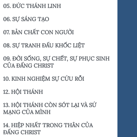
05. ĐỨC THÁNH LINH
06. SỰ SÁNG TẠO
07. BẢN CHẤT CON NGƯỜI
08. SỰ TRANH ĐẤU KHỐC LIỆT
09. ĐỜI SỐNG, SỰ CHẾT, SỰ PHỤC SINH
CỦA ĐẤNG CHRIST
10. KINH NGHIỆM SỰ CỨU RỖI
12. HỘI THÁNH
13. HỘI THÁNH CÒN SÓT LẠI VÀ SỨ
MẠNG CỦA MÌNH
14. HIỆP NHẤT TRONG THÂN CỦA
ĐẤNG CHRIST