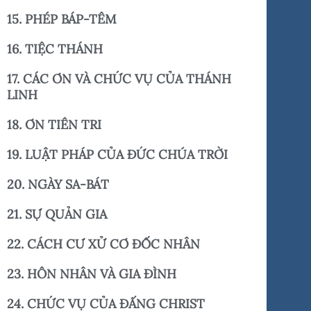
15. PHÉP BÁP-TÊM
16. TIỆC THÁNH
17. CÁC ƠN VÀ CHỨC VỤ CỦA THÁNH
LINH
18. ƠN TIÊN TRI
19. LUẬT PHÁP CỦA ĐỨC CHÚA TRỜI
20. NGÀY SA-BÁT
21. SỰ QUẢN GIA
22. CÁCH CƯ XỬ CƠ ĐỐC NHÂN
23. HÔN NHÂN VÀ GIA ĐÌNH
24. CHỨC VỤ CỦA ĐẤNG CHRIST